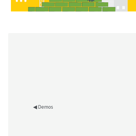
J
◀︎ Demos