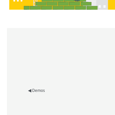
J
◀︎ Demos